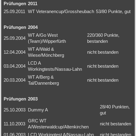
Prüfungen
2011
25.09.2011
WT Veteranencup/Grossheubach
53/80 Punkte, gut
Prüfungen
2004
WT A/Go West
220/360 Punkte,
25.09.2004
(Team)/Wipperfürth
bestanden
WT A/Wald &
12.04.2004
nicht bestanden
Wiese/Mönchberg
LCD A
03.04.2004
nicht bestanden
Workingtests/Nassau-Lahn
WT A/Berg &
20.03.2004
nicht bestanden
Tal/Dannenberg
Prüfungen
2003
28/40 Punkten,
25.10.2003
Dummy A
gut
GRC WT
11.10.2003
nicht bestanden
A/Westerwaldcup/Altenkirchen
01.06.2003
LCD Workingtest A/Nassau-Lahn
nicht bestanden